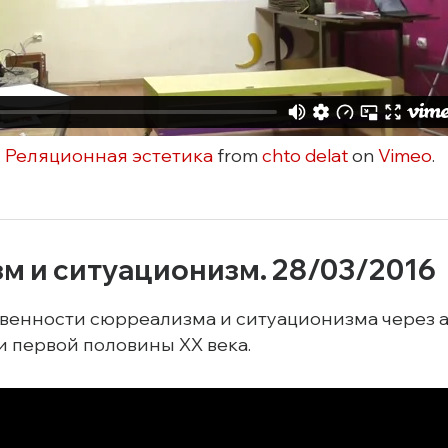
 Реляционная эстетика
from
chto delat
on
Vimeo
.
м и ситуационизм. 28/03/2016
венности сюрреализма и ситуационизма через а
 первой половины XX века.