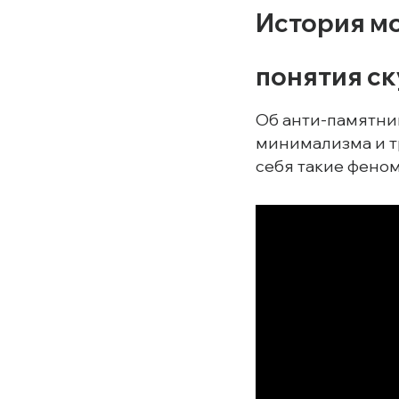
История м
понятия ск
Об анти-памятник
минимализма и т
себя такие феном