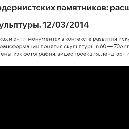
одернистских памятников: рас
ульптуры. 12/03/2014
ах и анти-монументах в контексте развития иск
рансформации понятия скульптуры в 60 — 70е гг
ены, как фотография, видеопроекция, ленд-арт и т