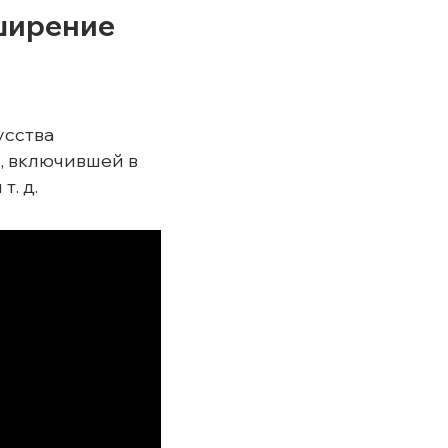
ширение
усства
, включившей в
. д.