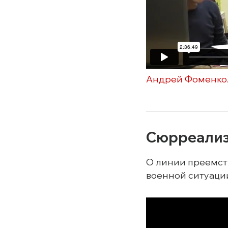
Андрей Фоменко.
Сюрреализ
О линии преемст
военной ситуации