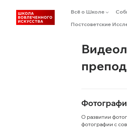
Всё о Школе
Соб
Постсоветские Иссл
Видеол
препод
Фотография
О развитии фото
фотографии с со